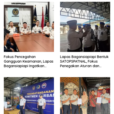
Fokus Pencegahan
Lapas Bagansiapiapi Bentuk
Gangguan Keamanan, Lapas
SATOPSPATNAL, Fokus
Bagansiapiapi Ingatkan
Penegakan Aturan dan
Petugas Soal Pemeriksaan
Kepatuhan Internal
dan Media Sosial