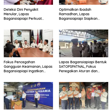
Deteksi Dini Penyakit
Optimalkan Ibadah
Menular, Lapas
Ramadhan, Lapas
Bagansiapiapi Perkuat
Bagansiapiapi Siapkan
Layanan Kesehatan Warga
Jadwal Pengawasan dan
Binaan
Penyesuaian Layanan
Fokus Pencegahan
Lapas Bagansiapiapi Bentuk
Gangguan Keamanan, Lapas
SATOPSPATNAL, Fokus
Bagansiapiapi Ingatkan
Penegakan Aturan dan
Petugas Soal Pemeriksaan
Kepatuhan Internal
dan Media Sosial