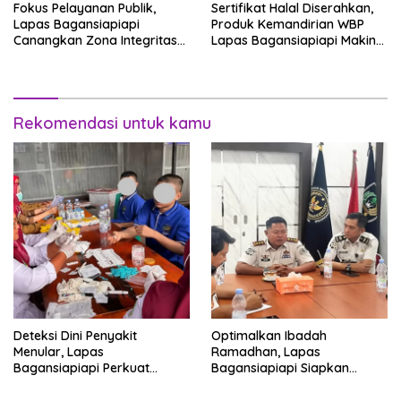
Fokus Pelayanan Publik,
Sertifikat Halal Diserahkan,
Lapas Bagansiapiapi
Produk Kemandirian WBP
Canangkan Zona Integritas
Lapas Bagansiapiapi Makin
Menuju WBK/WBBM 2026
Siap Bersaing di Pasar
Rekomendasi untuk kamu
Deteksi Dini Penyakit
Optimalkan Ibadah
Menular, Lapas
Ramadhan, Lapas
Bagansiapiapi Perkuat
Bagansiapiapi Siapkan
Layanan Kesehatan Warga
Jadwal Pengawasan dan
Binaan
Penyesuaian Layanan