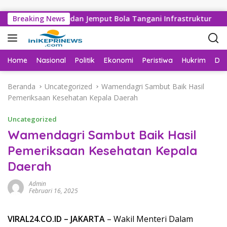
Langsung ke konten
SDABMBK Medan Jemput Bola Tangani Infrastruktur
Breaking News
PWP
Home
Nasional
Politik
Ekonomi
Peristiwa
Hukrim
Da
Beranda
Uncategorized
Wamendagri Sambut Baik Hasil
Pemeriksaan Kesehatan Kepala Daerah
Uncategorized
Wamendagri Sambut Baik Hasil
Pemeriksaan Kesehatan Kepala
Daerah
Admin
Februari 16, 2025
VIRAL24.CO.ID – JAKARTA
– Wakil Menteri Dalam