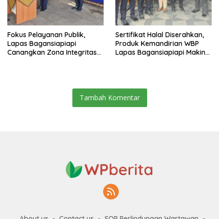
Fokus Pelayanan Publik,
Sertifikat Halal Diserahkan,
Lapas Bagansiapiapi
Produk Kemandirian WBP
Canangkan Zona Integritas
Lapas Bagansiapiapi Makin
Menuju WBK/WBBM 2026
Siap Bersaing di Pasar
Tambah Komentar
About us
Contact us
SOP Perlindungan Wartawan