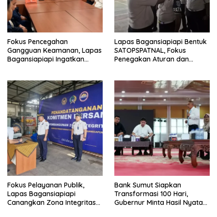
Fokus Pencegahan
Lapas Bagansiapiapi Bentuk
Gangguan Keamanan, Lapas
SATOPSPATNAL, Fokus
Bagansiapiapi Ingatkan
Penegakan Aturan dan
Petugas Soal Pemeriksaan
Kepatuhan Internal
dan Media Sosial
Fokus Pelayanan Publik,
Bank Sumut Siapkan
Lapas Bagansiapiapi
Transformasi 100 Hari,
Canangkan Zona Integritas
Gubernur Minta Hasil Nyata
Menuju WBK/WBBM 2026
dan Terukur