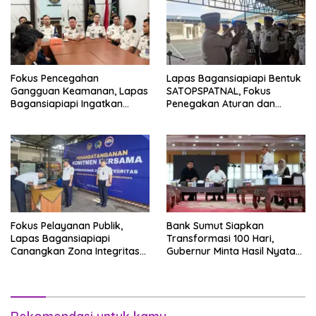
Fokus Pencegahan
Lapas Bagansiapiapi Bentuk
Gangguan Keamanan, Lapas
SATOPSPATNAL, Fokus
Bagansiapiapi Ingatkan
Penegakan Aturan dan
Petugas Soal Pemeriksaan
Kepatuhan Internal
dan Media Sosial
Fokus Pelayanan Publik,
Bank Sumut Siapkan
Lapas Bagansiapiapi
Transformasi 100 Hari,
Canangkan Zona Integritas
Gubernur Minta Hasil Nyata
Menuju WBK/WBBM 2026
dan Terukur