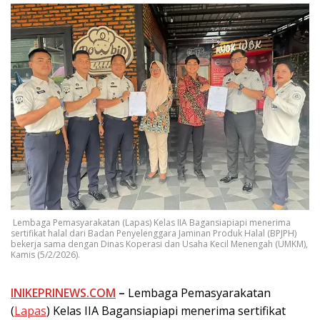
Lembaga Pemasyarakatan (Lapas) Kelas IIA Bagansiapiapi menerima
sertifikat halal dari Badan Penyelenggara Jaminan Produk Halal (BPJPH)
bekerja sama dengan Dinas Koperasi dan Usaha Kecil Menengah (UMKM),
Kamis (5/2/2026).
INIKEPRINEWS.COM
–
Lembaga Pemasyarakatan
(
Lapas
) Kelas IIA Bagansiapiapi menerima sertifikat