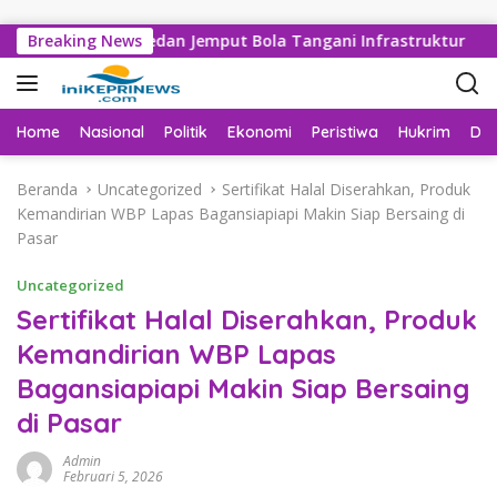
Langsung ke konten
ABMBK Medan Jemput Bola Tangani Infrastruktur
Breaking News
PWPM
Home
Nasional
Politik
Ekonomi
Peristiwa
Hukrim
Da
Beranda
Uncategorized
Sertifikat Halal Diserahkan, Produk
Kemandirian WBP Lapas Bagansiapiapi Makin Siap Bersaing di
Pasar
Uncategorized
Sertifikat Halal Diserahkan, Produk
Kemandirian WBP Lapas
Bagansiapiapi Makin Siap Bersaing
di Pasar
Admin
Februari 5, 2026