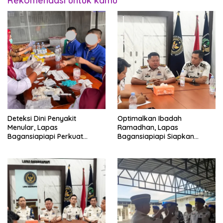
Rekomendasi untuk kamu
Deteksi Dini Penyakit
Optimalkan Ibadah
Menular, Lapas
Ramadhan, Lapas
Bagansiapiapi Perkuat
Bagansiapiapi Siapkan
Layanan Kesehatan Warga
Jadwal Pengawasan dan
Binaan
Penyesuaian Layanan