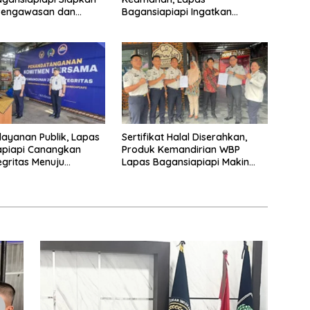
Pengawasan dan
Bagansiapiapi Ingatkan
aian Layanan
Petugas Soal Pemeriksaan dan
Media Sosial
layanan Publik, Lapas
Sertifikat Halal Diserahkan,
apiapi Canangkan
Produk Kemandirian WBP
egritas Menuju
Lapas Bagansiapiapi Makin
BM 2026
Siap Bersaing di Pasar