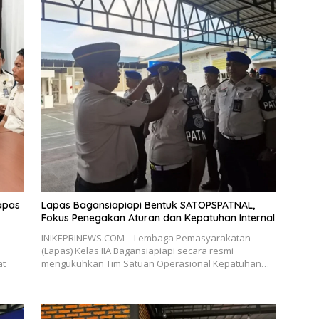
apas
Lapas Bagansiapiapi Bentuk SATOPSPATNAL,
Fokus Penegakan Aturan dan Kepatuhan Internal
INIKEPRINEWS.COM – Lembaga Pemasyarakatan
(Lapas) Kelas IIA Bagansiapiapi secara resmi
at
mengukuhkan Tim Satuan Operasional Kepatuhan…