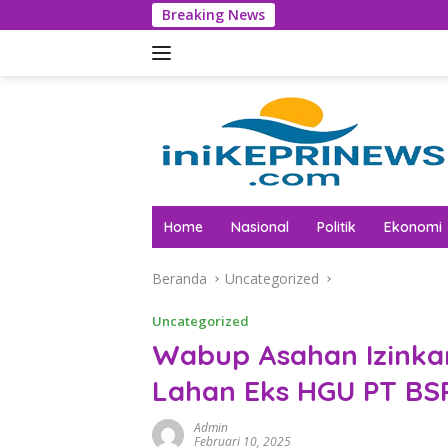
Langsung
Breaking News
Tak Lagi Tu
ke
konten
Home
Nasional
Politik
Ekonomi
Beranda
Uncategorized
Uncategorized
Wabup Asahan Izinkan
Lahan Eks HGU PT BS
Admin
Februari 10, 2025