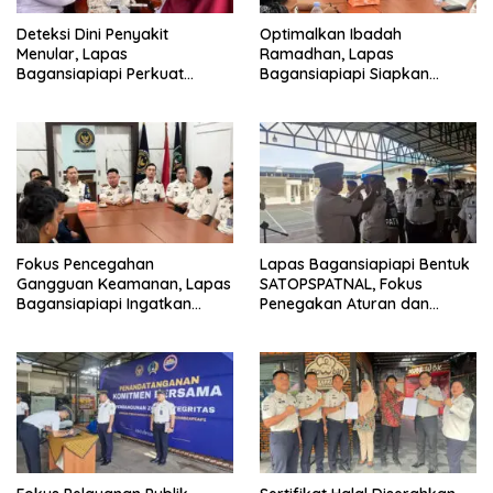
Deteksi Dini Penyakit
Optimalkan Ibadah
Menular, Lapas
Ramadhan, Lapas
Bagansiapiapi Perkuat
Bagansiapiapi Siapkan
Layanan Kesehatan Warga
Jadwal Pengawasan dan
Binaan
Penyesuaian Layanan
Fokus Pencegahan
Lapas Bagansiapiapi Bentuk
Gangguan Keamanan, Lapas
SATOPSPATNAL, Fokus
Bagansiapiapi Ingatkan
Penegakan Aturan dan
Petugas Soal Pemeriksaan
Kepatuhan Internal
dan Media Sosial