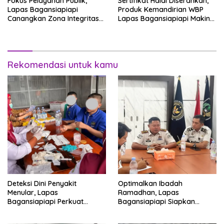
Fokus Pelayanan Publik,
Sertifikat Halal Diserahkan,
Lapas Bagansiapiapi
Produk Kemandirian WBP
Canangkan Zona Integritas
Lapas Bagansiapiapi Makin
Menuju WBK/WBBM 2026
Siap Bersaing di Pasar
Rekomendasi untuk kamu
Deteksi Dini Penyakit
Optimalkan Ibadah
Menular, Lapas
Ramadhan, Lapas
Bagansiapiapi Perkuat
Bagansiapiapi Siapkan
Layanan Kesehatan Warga
Jadwal Pengawasan dan
Binaan
Penyesuaian Layanan