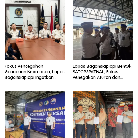
Fokus Pencegahan
Lapas Bagansiapiapi Bentuk
Gangguan Keamanan, Lapas
SATOPSPATNAL, Fokus
Bagansiapiapi Ingatkan
Penegakan Aturan dan
Petugas Soal Pemeriksaan
Kepatuhan Internal
dan Media Sosial