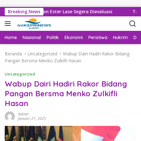
Langsung ke konten
arankan Jhon Ester Lase Segera Dievaluasi
Breaking News
Tak Lagi Tu
Home
Nasional
Politik
Ekonomi
Peristiwa
Hukrim
Da
Beranda
Uncategorized
Wabup Dairi Hadiri Rakor Bidang
Pangan Bersma Menko Zulkifli Hasan
Uncategorized
Wabup Dairi Hadiri Rakor Bidang
Pangan Bersma Menko Zulkifli
Hasan
Admin
Januari 21, 2025