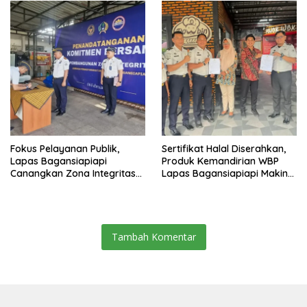
Fokus Pelayanan Publik,
Sertifikat Halal Diserahkan,
Lapas Bagansiapiapi
Produk Kemandirian WBP
Canangkan Zona Integritas
Lapas Bagansiapiapi Makin
Menuju WBK/WBBM 2026
Siap Bersaing di Pasar
Tambah Komentar