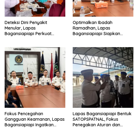
Deteksi Dini Penyakit
Optimalkan Ibadah
Menular, Lapas
Ramadhan, Lapas
Bagansiapiapi Perkuat
Bagansiapiapi Siapkan
Layanan Kesehatan Warga
Jadwal Pengawasan dan
Binaan
Penyesuaian Layanan
Fokus Pencegahan
Lapas Bagansiapiapi Bentuk
Gangguan Keamanan, Lapas
SATOPSPATNAL, Fokus
Bagansiapiapi Ingatkan
Penegakan Aturan dan
Petugas Soal Pemeriksaan
Kepatuhan Internal
dan Media Sosial