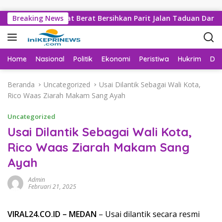
Langsung ke konten
ejumlah Alat Berat Bersihkan Parit Jalan Taduan Dari Sedimen
Breaking News
Home
Nasional
Politik
Ekonomi
Peristiwa
Hukrim
Da
Beranda
Uncategorized
Usai Dilantik Sebagai Wali Kota,
Rico Waas Ziarah Makam Sang Ayah
Uncategorized
Usai Dilantik Sebagai Wali Kota,
Rico Waas Ziarah Makam Sang
Ayah
Admin
Februari 21, 2025
VIRAL24.CO.ID – MEDAN
– Usai dilantik secara resmi