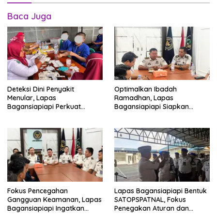
Baca Juga
Deteksi Dini Penyakit
Optimalkan Ibadah
Menular, Lapas
Ramadhan, Lapas
Bagansiapiapi Perkuat
Bagansiapiapi Siapkan
Layanan Kesehatan Warga
Jadwal Pengawasan dan
Binaan
Penyesuaian Layanan
Fokus Pencegahan
Lapas Bagansiapiapi Bentuk
Gangguan Keamanan, Lapas
SATOPSPATNAL, Fokus
Bagansiapiapi Ingatkan
Penegakan Aturan dan
Petugas Soal Pemeriksaan
Kepatuhan Internal