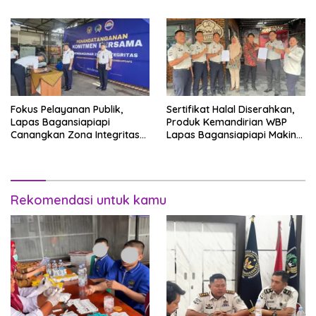
dan Media Sosial
Fokus Pelayanan Publik,
Sertifikat Halal Diserahkan,
Lapas Bagansiapiapi
Produk Kemandirian WBP
Canangkan Zona Integritas
Lapas Bagansiapiapi Makin
Menuju WBK/WBBM 2026
Siap Bersaing di Pasar
Rekomendasi untuk kamu