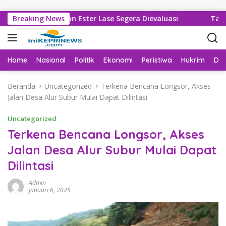
Langsung ke konten
arankan Jhon Ester Lase Segera Dievaluasi
Breaking News
Tak Lagi Tun
Home
Nasional
Politik
Ekonomi
Peristiwa
Hukrim
Da
Beranda
Uncategorized
Terkena Bencana Longsor, Akses
Jalan Desa Alur Subur Mulai Dapat Dilintasi
Uncategorized
Terkena Bencana Longsor, Akses
Jalan Desa Alur Subur Mulai Dapat
Dilintasi
Admin
Januari 6, 2025