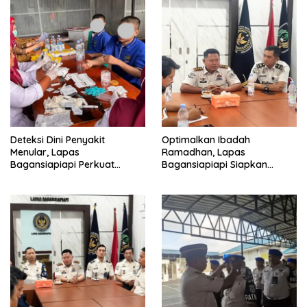
Deteksi Dini Penyakit
Optimalkan Ibadah
Menular, Lapas
Ramadhan, Lapas
Bagansiapiapi Perkuat
Bagansiapiapi Siapkan
Layanan Kesehatan Warga
Jadwal Pengawasan dan
Binaan
Penyesuaian Layanan