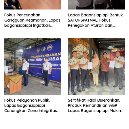
Fokus Pencegahan
Lapas Bagansiapiapi Bentuk
Gangguan Keamanan, Lapas
SATOPSPATNAL, Fokus
Bagansiapiapi Ingatkan
Penegakan Aturan dan
Petugas Soal Pemeriksaan
Kepatuhan Internal
dan Media Sosial
Fokus Pelayanan Publik,
Sertifikat Halal Diserahkan,
Lapas Bagansiapiapi
Produk Kemandirian WBP
Canangkan Zona Integritas
Lapas Bagansiapiapi Makin
Menuju WBK/WBBM 2026
Siap Bersaing di Pasar