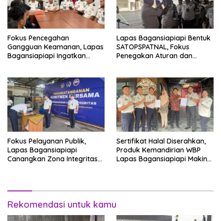
Fokus Pencegahan
Lapas Bagansiapiapi Bentuk
Gangguan Keamanan, Lapas
SATOPSPATNAL, Fokus
Bagansiapiapi Ingatkan
Penegakan Aturan dan
Petugas Soal Pemeriksaan
Kepatuhan Internal
dan Media Sosial
Fokus Pelayanan Publik,
Sertifikat Halal Diserahkan,
Lapas Bagansiapiapi
Produk Kemandirian WBP
Canangkan Zona Integritas
Lapas Bagansiapiapi Makin
Menuju WBK/WBBM 2026
Siap Bersaing di Pasar
Rekomendasi untuk kamu