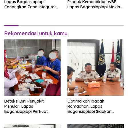
Lapas Bagansiapiapi
Produk Kemandirian WBP
Canangkan Zona Integritas
Lapas Bagansiapiapi Makin
Menuju WBK/WBBM 2026
Siap Bersaing di Pasar
Rekomendasi untuk kamu
Deteksi Dini Penyakit
Optimalkan Ibadah
Menular, Lapas
Ramadhan, Lapas
Bagansiapiapi Perkuat
Bagansiapiapi Siapkan
Layanan Kesehatan Warga
Jadwal Pengawasan dan
Binaan
Penyesuaian Layanan