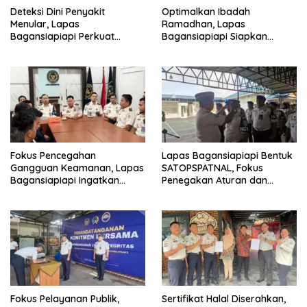
Deteksi Dini Penyakit
Optimalkan Ibadah
Menular, Lapas
Ramadhan, Lapas
Bagansiapiapi Perkuat
Bagansiapiapi Siapkan
Layanan Kesehatan Warga
Jadwal Pengawasan dan
Binaan
Penyesuaian Layanan
Fokus Pencegahan
Lapas Bagansiapiapi Bentuk
Gangguan Keamanan, Lapas
SATOPSPATNAL, Fokus
Bagansiapiapi Ingatkan
Penegakan Aturan dan
Petugas Soal Pemeriksaan
Kepatuhan Internal
dan Media Sosial
Fokus Pelayanan Publik,
Sertifikat Halal Diserahkan,