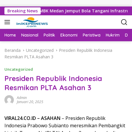
Langsung ke konten
 Dinas SDABMBK Medan Jemput Bola Tangani Infrastruktur
Breaking News
Home
Nasional
Politik
Ekonomi
Peristiwa
Hukrim
Da
Beranda
Uncategorized
Presiden Republik Indonesia
Resmikan PLTA Asahan 3
Uncategorized
Presiden Republik Indonesia
Resmikan PLTA Asahan 3
Admin
Januari 20, 2025
VIRAL24.CO.ID – ASAHAN
– Presiden Republik
Indonesia Prabowo Subianto meresmikan Pembangkit