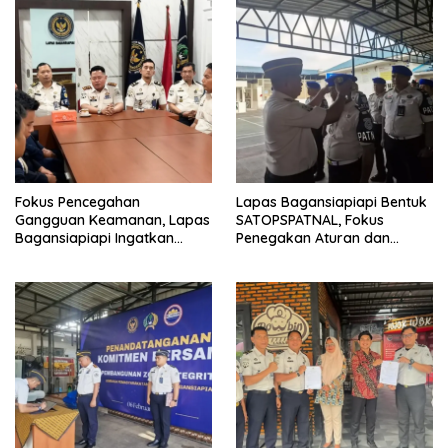
Fokus Pencegahan
Lapas Bagansiapiapi Bentuk
Gangguan Keamanan, Lapas
SATOPSPATNAL, Fokus
Bagansiapiapi Ingatkan
Penegakan Aturan dan
Petugas Soal Pemeriksaan
Kepatuhan Internal
dan Media Sosial