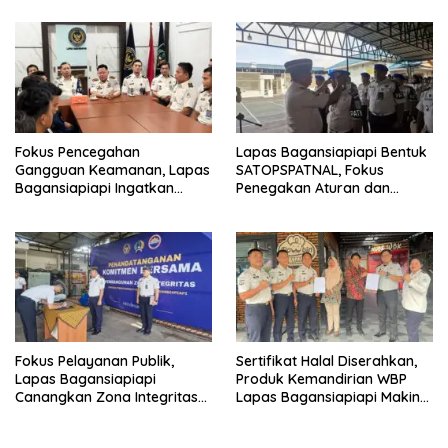
Binaan
Penyesuaian Layanan
Fokus Pencegahan
Lapas Bagansiapiapi Bentuk
Gangguan Keamanan, Lapas
SATOPSPATNAL, Fokus
Bagansiapiapi Ingatkan
Penegakan Aturan dan
Petugas Soal Pemeriksaan
Kepatuhan Internal
dan Media Sosial
Fokus Pelayanan Publik,
Sertifikat Halal Diserahkan,
Lapas Bagansiapiapi
Produk Kemandirian WBP
Canangkan Zona Integritas
Lapas Bagansiapiapi Makin
Menuju WBK/WBBM 2026
Siap Bersaing di Pasar