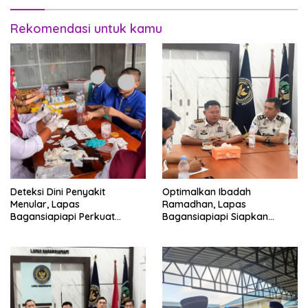
Rekomendasi untuk kamu
Deteksi Dini Penyakit
Optimalkan Ibadah
Menular, Lapas
Ramadhan, Lapas
Bagansiapiapi Perkuat
Bagansiapiapi Siapkan
Layanan Kesehatan Warga
Jadwal Pengawasan dan
Binaan
Penyesuaian Layanan