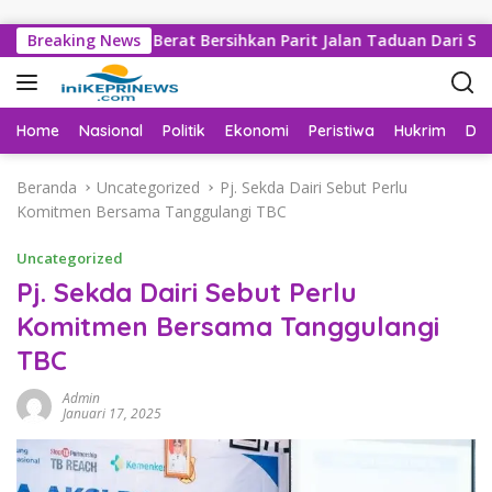
Langsung ke konten
mlah Alat Berat Bersihkan Parit Jalan Taduan Dari Sedimentas
Breaking News
Home
Nasional
Politik
Ekonomi
Peristiwa
Hukrim
Da
Beranda
Uncategorized
Pj. Sekda Dairi Sebut Perlu
Komitmen Bersama Tanggulangi TBC
Uncategorized
Pj. Sekda Dairi Sebut Perlu
Komitmen Bersama Tanggulangi
TBC
Admin
Januari 17, 2025