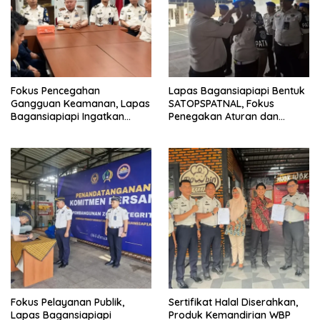
Fokus Pencegahan
Lapas Bagansiapiapi Bentuk
Gangguan Keamanan, Lapas
SATOPSPATNAL, Fokus
Bagansiapiapi Ingatkan
Penegakan Aturan dan
Petugas Soal Pemeriksaan
Kepatuhan Internal
dan Media Sosial
Fokus Pelayanan Publik,
Sertifikat Halal Diserahkan,
Lapas Bagansiapiapi
Produk Kemandirian WBP