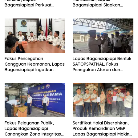
Bagansiapiapi Perkuat
Bagansiapiapi Siapkan
Layanan Kesehatan Warga
Jadwal Pengawasan dan
Binaan
Penyesuaian Layanan
Fokus Pencegahan
Lapas Bagansiapiapi Bentuk
Gangguan Keamanan, Lapas
SATOPSPATNAL, Fokus
Bagansiapiapi Ingatkan
Penegakan Aturan dan
Petugas Soal Pemeriksaan
Kepatuhan Internal
dan Media Sosial
Fokus Pelayanan Publik,
Sertifikat Halal Diserahkan,
Lapas Bagansiapiapi
Produk Kemandirian WBP
Canangkan Zona Integritas
Lapas Bagansiapiapi Makin