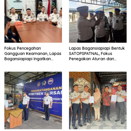
Fokus Pencegahan
Lapas Bagansiapiapi Bentuk
Gangguan Keamanan, Lapas
SATOPSPATNAL, Fokus
Bagansiapiapi Ingatkan
Penegakan Aturan dan
Petugas Soal Pemeriksaan
Kepatuhan Internal
dan Media Sosial