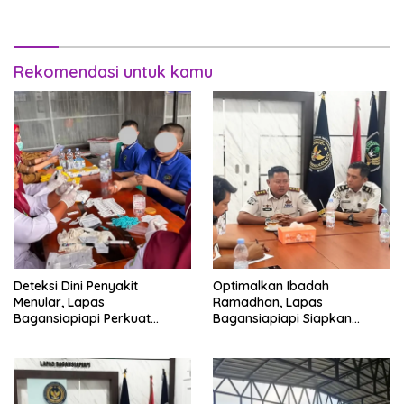
Menuju WBK/WBBM 2026
Siap Bersaing di Pasar
Rekomendasi untuk kamu
Deteksi Dini Penyakit
Optimalkan Ibadah
Menular, Lapas
Ramadhan, Lapas
Bagansiapiapi Perkuat
Bagansiapiapi Siapkan
Layanan Kesehatan Warga
Jadwal Pengawasan dan
Binaan
Penyesuaian Layanan