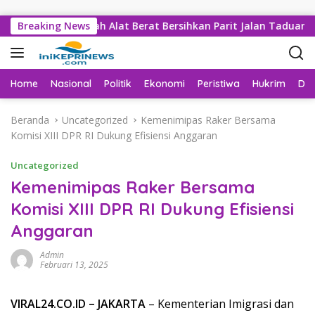
Langsung ke konten
an Sejumlah Alat Berat Bersihkan Parit Jalan Taduan Dari Sed
Breaking News
Home
Nasional
Politik
Ekonomi
Peristiwa
Hukrim
Da
Beranda
Uncategorized
Kemenimipas Raker Bersama
Komisi XIII DPR RI Dukung Efisiensi Anggaran
Uncategorized
Kemenimipas Raker Bersama
Komisi XIII DPR RI Dukung Efisiensi
Anggaran
Admin
Februari 13, 2025
VIRAL24.CO.ID – JAKARTA
– Kementerian Imigrasi dan