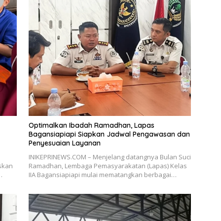
Optimalkan Ibadah Ramadhan, Lapas
Bagansiapiapi Siapkan Jadwal Pengawasan dan
Penyesuaian Layanan
INIKEPRINEWS.COM – Menjelang datangnya Bulan Suci
askan
Ramadhan, Lembaga Pemasyarakatan (Lapas) Kelas
…
IIA Bagansiapiapi mulai mematangkan berbagai…