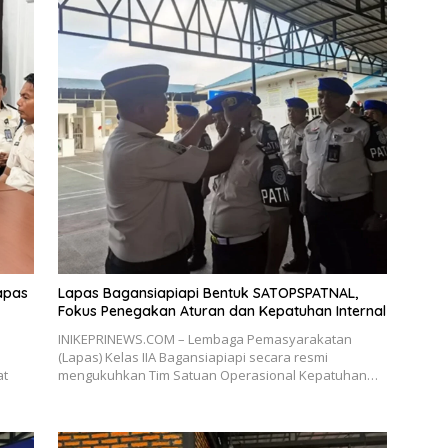
apas
Lapas Bagansiapiapi Bentuk SATOPSPATNAL,
Fokus Penegakan Aturan dan Kepatuhan Internal
INIKEPRINEWS.COM – Lembaga Pemasyarakatan
(Lapas) Kelas IIA Bagansiapiapi secara resmi
at
mengukuhkan Tim Satuan Operasional Kepatuhan…