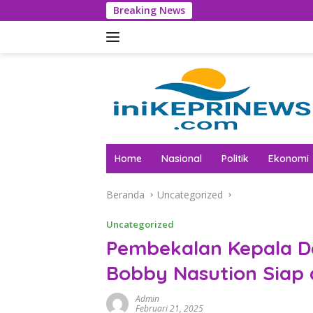
Langsung
Breaking News
Tak Lag
ke
konten
Home
Nasional
Politik
Ekonomi
Beranda
Uncategorized
Uncategorized
Pembekalan Kepala D
Bobby Nasution Siap
Admin
Februari 21, 2025