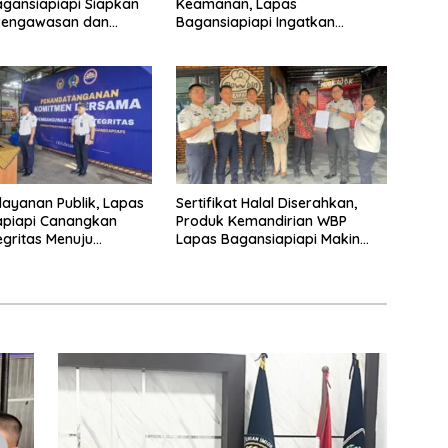
gansiapiapi Siapkan
Keamanan, Lapas
Pengawasan dan
Bagansiapiapi Ingatkan
aian Layanan
Petugas Soal Pemeriksaan dan
Media Sosial
layanan Publik, Lapas
Sertifikat Halal Diserahkan,
apiapi Canangkan
Produk Kemandirian WBP
egritas Menuju
Lapas Bagansiapiapi Makin
BM 2026
Siap Bersaing di Pasar