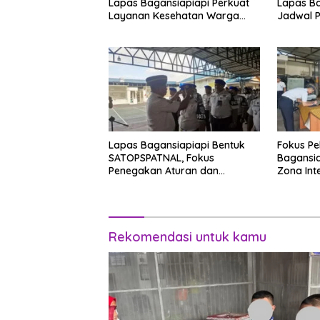
Lapas Bagansiapiapi Perkuat
Lapas Ba
Layanan Kesehatan Warga
Jadwal 
Binaan
Penyesu
Lapas Bagansiapiapi Bentuk
Fokus Pe
SATOPSPATNAL, Fokus
Bagansi
Penegakan Aturan dan
Zona Int
Kepatuhan Internal
WBK/WB
Rekomendasi untuk kamu