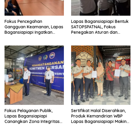
Fokus Pencegahan
Lapas Bagansiapiapi Bentuk
Gangguan Keamanan, Lapas
SATOPSPATNAL, Fokus
Bagansiapiapi Ingatkan
Penegakan Aturan dan
Petugas Soal Pemeriksaan
Kepatuhan Internal
dan Media Sosial
Fokus Pelayanan Publik,
Sertifikat Halal Diserahkan,
Lapas Bagansiapiapi
Produk Kemandirian WBP
Canangkan Zona Integritas
Lapas Bagansiapiapi Makin
Menuju WBK/WBBM 2026
Siap Bersaing di Pasar