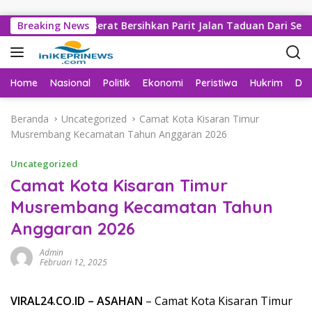
Langsung ke konten
mlah Alat Berat Bersihkan Parit Jalan Taduan Dari Sedimentas
Breaking News
Home
Nasional
Politik
Ekonomi
Peristiwa
Hukrim
Da
Beranda
Uncategorized
Camat Kota Kisaran Timur
Musrembang Kecamatan Tahun Anggaran 2026
Uncategorized
Camat Kota Kisaran Timur
Musrembang Kecamatan Tahun
Anggaran 2026
Admin
Februari 12, 2025
VIRAL24.CO.ID – ASAHAN
– Camat Kota Kisaran Timur