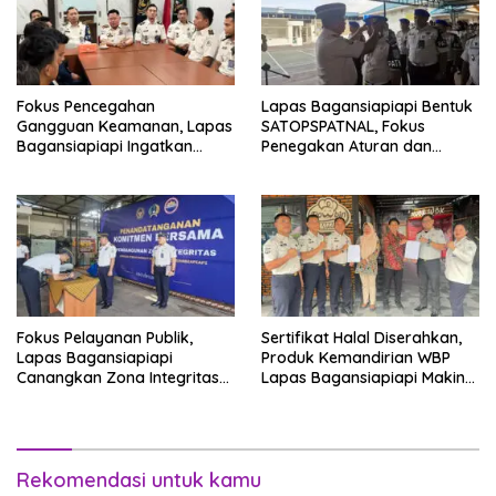
Fokus Pencegahan
Lapas Bagansiapiapi Bentuk
Gangguan Keamanan, Lapas
SATOPSPATNAL, Fokus
Bagansiapiapi Ingatkan
Penegakan Aturan dan
Petugas Soal Pemeriksaan
Kepatuhan Internal
dan Media Sosial
Fokus Pelayanan Publik,
Sertifikat Halal Diserahkan,
Lapas Bagansiapiapi
Produk Kemandirian WBP
Canangkan Zona Integritas
Lapas Bagansiapiapi Makin
Menuju WBK/WBBM 2026
Siap Bersaing di Pasar
Rekomendasi untuk kamu