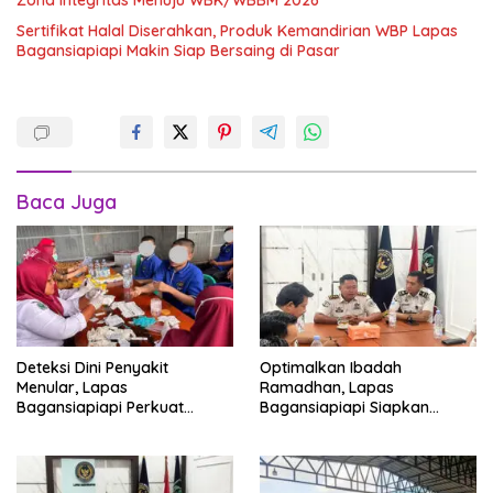
Zona Integritas Menuju WBK/WBBM 2026
Sertifikat Halal Diserahkan, Produk Kemandirian WBP Lapas
Bagansiapiapi Makin Siap Bersaing di Pasar
Baca Juga
Deteksi Dini Penyakit
Optimalkan Ibadah
Menular, Lapas
Ramadhan, Lapas
Bagansiapiapi Perkuat
Bagansiapiapi Siapkan
Layanan Kesehatan Warga
Jadwal Pengawasan dan
Binaan
Penyesuaian Layanan