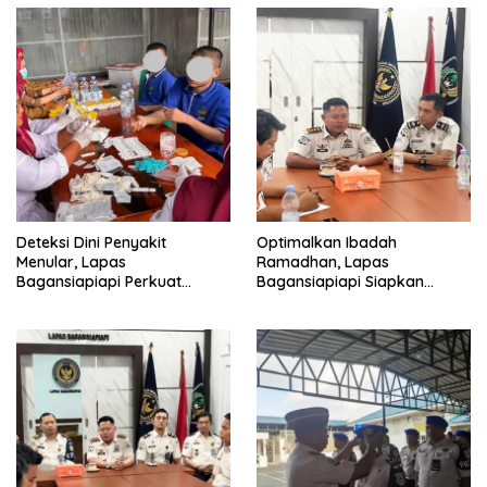
Deteksi Dini Penyakit
Optimalkan Ibadah
Menular, Lapas
Ramadhan, Lapas
Bagansiapiapi Perkuat
Bagansiapiapi Siapkan
Layanan Kesehatan Warga
Jadwal Pengawasan dan
Binaan
Penyesuaian Layanan