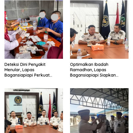
Deteksi Dini Penyakit
Optimalkan Ibadah
Menular, Lapas
Ramadhan, Lapas
Bagansiapiapi Perkuat
Bagansiapiapi Siapkan
Layanan Kesehatan Warga
Jadwal Pengawasan dan
Binaan
Penyesuaian Layanan