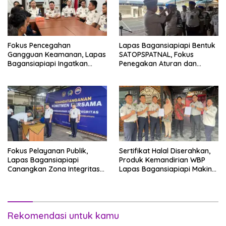
Fokus Pencegahan
Lapas Bagansiapiapi Bentuk
Gangguan Keamanan, Lapas
SATOPSPATNAL, Fokus
Bagansiapiapi Ingatkan
Penegakan Aturan dan
Petugas Soal Pemeriksaan
Kepatuhan Internal
dan Media Sosial
Fokus Pelayanan Publik,
Sertifikat Halal Diserahkan,
Lapas Bagansiapiapi
Produk Kemandirian WBP
Canangkan Zona Integritas
Lapas Bagansiapiapi Makin
Menuju WBK/WBBM 2026
Siap Bersaing di Pasar
Rekomendasi untuk kamu