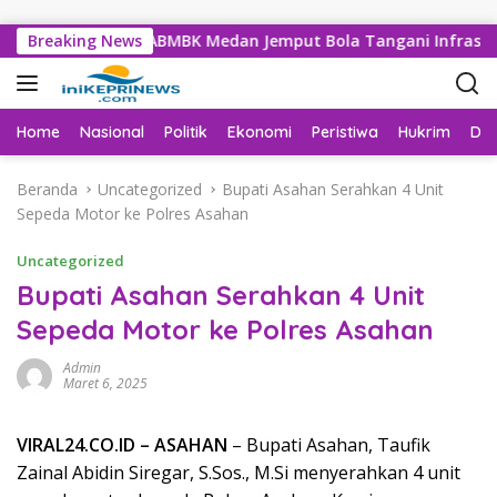
Langsung ke konten
n, Dinas SDABMBK Medan Jemput Bola Tangani Infrastruktur
Breaking News
Home
Nasional
Politik
Ekonomi
Peristiwa
Hukrim
Da
Beranda
Uncategorized
Bupati Asahan Serahkan 4 Unit
Sepeda Motor ke Polres Asahan
Uncategorized
Bupati Asahan Serahkan 4 Unit
Sepeda Motor ke Polres Asahan
Admin
Maret 6, 2025
VIRAL24.CO.ID – ASAHAN
– Bupati Asahan, Taufik
Zainal Abidin Siregar, S.Sos., M.Si menyerahkan 4 unit