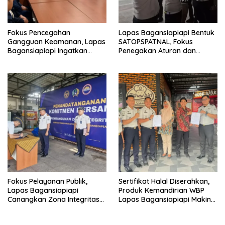
Fokus Pencegahan
Lapas Bagansiapiapi Bentuk
Gangguan Keamanan, Lapas
SATOPSPATNAL, Fokus
Bagansiapiapi Ingatkan
Penegakan Aturan dan
Petugas Soal Pemeriksaan
Kepatuhan Internal
dan Media Sosial
Fokus Pelayanan Publik,
Sertifikat Halal Diserahkan,
Lapas Bagansiapiapi
Produk Kemandirian WBP
Canangkan Zona Integritas
Lapas Bagansiapiapi Makin
Menuju WBK/WBBM 2026
Siap Bersaing di Pasar