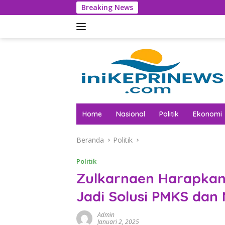
Langsung
Breaking News
T
ke
konten
Home
Nasional
Politik
Ekonomi
Beranda
Politik
Politik
Zulkarnaen Harapkan 
Jadi Solusi PMKS dan
Admin
Januari 2, 2025