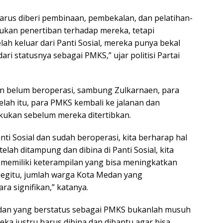
 harus diberi pembinaan, pembekalan, dan pelatihan-
bukan penertiban terhadap mereka, tetapi
ah keluar dari Panti Sosial, mereka punya bekal
ari statusnya sebagai PMKS,” ujar politisi Partai
an belum beroperasi, sambung Zulkarnaen, para
elah itu, para PMKS kembali ke jalanan dan
kukan sebelum mereka ditertibkan.
i Sosial dan sudah beroperasi, kita berharap hal
etelah ditampung dan dibina di Panti Sosial, kita
memiliki keterampilan yang bisa meningkatkan
egitu, jumlah warga Kota Medan yang
a signifikan,” katanya.
edan yang berstatus sebagai PMKS bukanlah musuh
reka justru harus dibina dan dibantu agar bisa