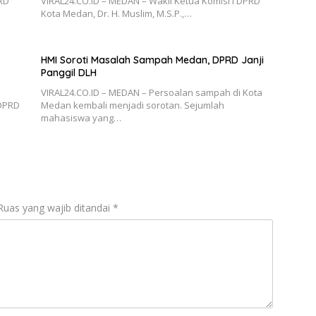
RD
VIRAL24.CO.ID – MEDAN – Wakil Ketua Komisi I DPRD
Kota Medan, Dr. H. Muslim, M.S.P.,…
HMI Soroti Masalah Sampah Medan, DPRD Janji
Panggil DLH
VIRAL24.CO.ID – MEDAN – Persoalan sampah di Kota
DPRD
Medan kembali menjadi sorotan. Sejumlah
mahasiswa yang…
Ruas yang wajib ditandai
*