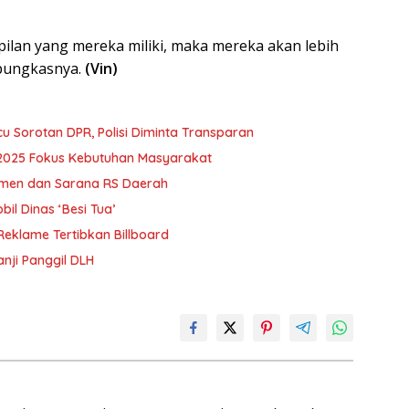
ilan yang mereka miliki, maka mereka akan lebih
 pungkasnya.
(Vin)
cu Sorotan DPR, Polisi Diminta Transparan
 2025 Fokus Kebutuhan Masyarakat
men dan Sarana RS Daerah
l Dinas ‘Besi Tua’
klame Tertibkan Billboard
nji Panggil DLH