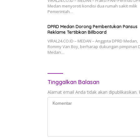
VIRAL24.CO.ID – MEDAN – Fraksi PAN–Perindo DP
Medan menyoroti kondisi dua rumah sakit milik
Pemerintah…
DPRD Medan Dorong Pembentukan Pansus
Reklame Tertibkan Billboard
VIRAL24.CO.ID – MEDAN – Anggota DPRD Medan,
Rommy Van Boy, berharap dukungan pimpinan 
Medan…
Tinggalkan Balasan
Alamat email Anda tidak akan dipublikasikan.