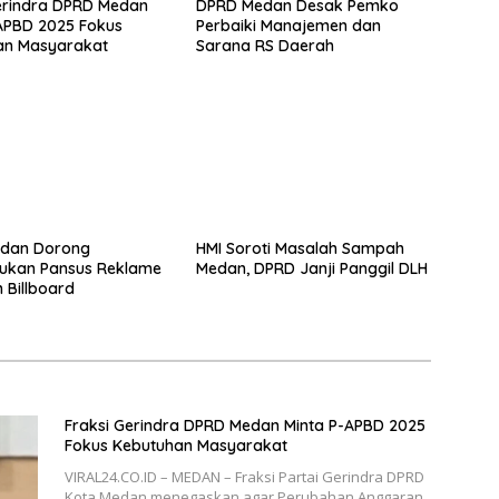
erindra DPRD Medan
DPRD Medan Desak Pemko
APBD 2025 Fokus
Perbaiki Manajemen dan
an Masyarakat
Sarana RS Daerah
dan Dorong
HMI Soroti Masalah Sampah
ukan Pansus Reklame
Medan, DPRD Janji Panggil DLH
 Billboard
Fraksi Gerindra DPRD Medan Minta P-APBD 2025
Fokus Kebutuhan Masyarakat
VIRAL24.CO.ID – MEDAN – Fraksi Partai Gerindra DPRD
Kota Medan menegaskan agar Perubahan Anggaran