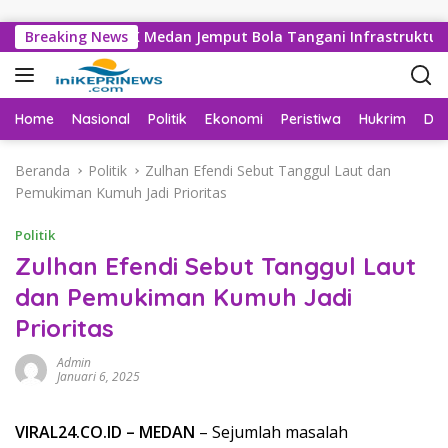
Langsung ke konten
 Dinas SDABMBK Medan Jemput Bola Tangani Infrastruktur
Breaking News
Home
Nasional
Politik
Ekonomi
Peristiwa
Hukrim
Da
Beranda
Politik
Zulhan Efendi Sebut Tanggul Laut dan
Pemukiman Kumuh Jadi Prioritas
Politik
Zulhan Efendi Sebut Tanggul Laut
dan Pemukiman Kumuh Jadi
Prioritas
Admin
Januari 6, 2025
VIRAL24.CO.ID – MEDAN
– Sejumlah masalah