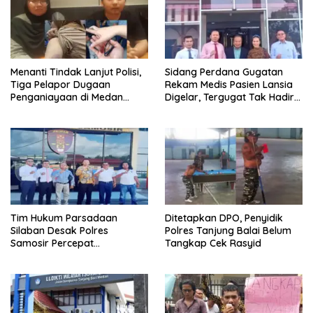
Menanti Tindak Lanjut Polisi,
Sidang Perdana Gugatan
Tiga Pelapor Dugaan
Rekam Medis Pasien Lansia
Penganiayaan di Medan
Digelar, Tergugat Tak Hadir
Harapkan Kepastian Hukum
Meski Dipanggil Sah
Tim Hukum Parsadaan
Ditetapkan DPO, Penyidik
Silaban Desak Polres
Polres Tanjung Balai Belum
Samosir Percepat
Tangkap Cek Rasyid
Penyelidikan Dugaan
Pengeroyokan