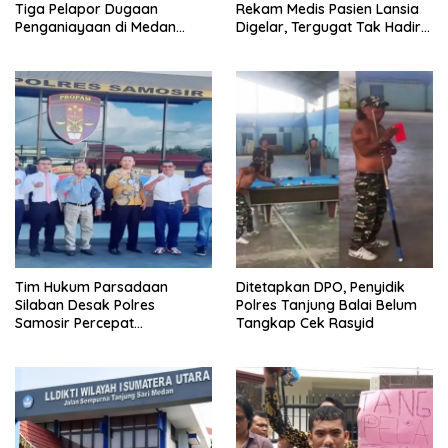
Tiga Pelapor Dugaan
Rekam Medis Pasien Lansia
Penganiayaan di Medan
Digelar, Tergugat Tak Hadir
Harapkan Kepastian Hukum
Meski Dipanggil Sah
Tim Hukum Parsadaan
Ditetapkan DPO, Penyidik
Silaban Desak Polres
Polres Tanjung Balai Belum
Samosir Percepat
Tangkap Cek Rasyid
Penyelidikan Dugaan
Pengeroyokan