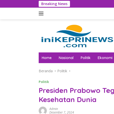
Langsung
Breaking News
ke
konten
Home
Nasional
Politik
Ekonomi
Beranda
Politik
Politik
Presiden Prabowo Te
Kesehatan Dunia
Admin
Desember 7, 2024