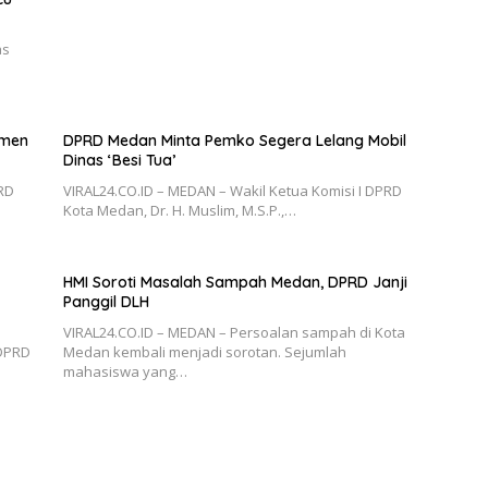
as
emen
DPRD Medan Minta Pemko Segera Lelang Mobil
Dinas ‘Besi Tua’
RD
VIRAL24.CO.ID – MEDAN – Wakil Ketua Komisi I DPRD
Kota Medan, Dr. H. Muslim, M.S.P.,…
HMI Soroti Masalah Sampah Medan, DPRD Janji
Panggil DLH
VIRAL24.CO.ID – MEDAN – Persoalan sampah di Kota
DPRD
Medan kembali menjadi sorotan. Sejumlah
mahasiswa yang…