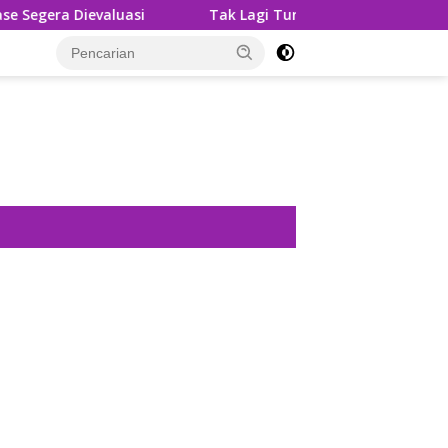
valuasi
Tak Lagi Tunggu Laporan, Dinas SDABMBK Meda