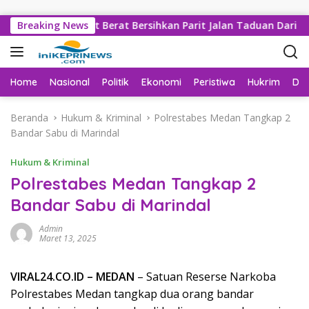
Langsung ke konten
 Sejumlah Alat Berat Bersihkan Parit Jalan Taduan Dari Sedim
Breaking News
Home
Nasional
Politik
Ekonomi
Peristiwa
Hukrim
Da
Beranda
Hukum & Kriminal
Polrestabes Medan Tangkap 2
Bandar Sabu di Marindal
Hukum & Kriminal
Polrestabes Medan Tangkap 2
Bandar Sabu di Marindal
Admin
Maret 13, 2025
VIRAL24.CO.ID – MEDAN
– Satuan Reserse Narkoba
Polrestabes Medan tangkap dua orang bandar