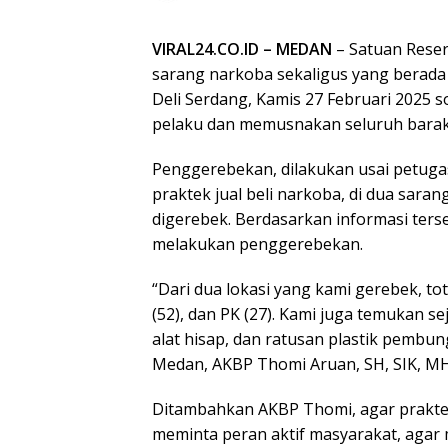
VIRAL24.CO.ID – MEDAN
– Satuan Rese
sarang narkoba sekaligus yang berada
Deli Serdang, Kamis 27 Februari 2025
pelaku dan memusnakan seluruh barak
Penggerebekan, dilakukan usai petugas
praktek jual beli narkoba, di dua sar
digerebek. Berdasarkan informasi ters
melakukan penggerebekan.
“Dari dua lokasi yang kami gerebek, tot
(52), dan PK (27). Kami juga temukan s
alat hisap, dan ratusan plastik pembu
Medan, AKBP Thomi Aruan, SH, SIK, MH 
Ditambahkan AKBP Thomi, agar praktek
meminta peran aktif masyarakat, aga