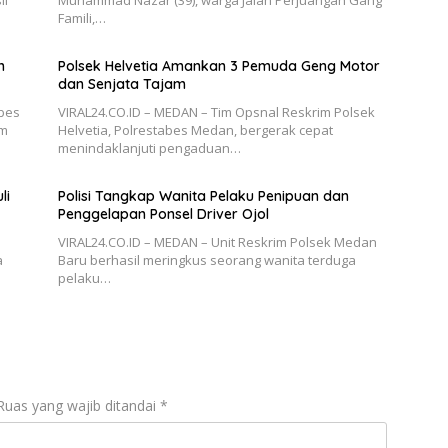
il
Muhammad Nazar (39), warga Jalan Perjuangan Gang
Famili,…
n
Polsek Helvetia Amankan 3 Pemuda Geng Motor
dan Senjata Tajam
abes
VIRAL24.CO.ID – MEDAN – Tim Opsnal Reskrim Polsek
am
Helvetia, Polrestabes Medan, bergerak cepat
menindaklanjuti pengaduan…
li
Polisi Tangkap Wanita Pelaku Penipuan dan
Penggelapan Ponsel Driver Ojol
VIRAL24.CO.ID – MEDAN – Unit Reskrim Polsek Medan
a
Baru berhasil meringkus seorang wanita terduga
pelaku…
Ruas yang wajib ditandai
*