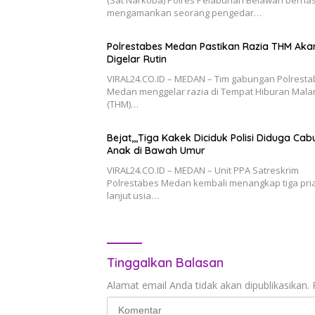
(Sat Narkoba) Polres Pelabuhan Belawan berhas
mengamankan seorang pengedar…
Polrestabes Medan Pastikan Razia THM Aka
Digelar Rutin
VIRAL24.CO.ID – MEDAN – Tim gabungan Polrest
Medan menggelar razia di Tempat Hiburan Mal
(THM)…
Bejat,,,Tiga Kakek Diciduk Polisi Diduga Cabu
Anak di Bawah Umur
VIRAL24.CO.ID – MEDAN – Unit PPA Satreskrim
Polrestabes Medan kembali menangkap tiga pri
lanjut usia…
Tinggalkan Balasan
Alamat email Anda tidak akan dipublikasikan.