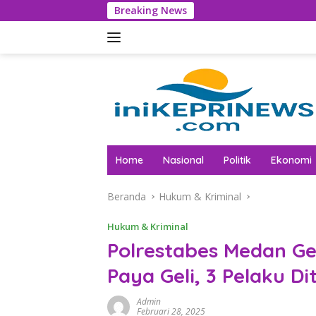
Langsung
Breaking News
ke
konten
Home
Nasional
Politik
Ekonomi
Beranda
Hukum & Kriminal
Hukum & Kriminal
Polrestabes Medan G
Paya Geli, 3 Pelaku D
Admin
Februari 28, 2025