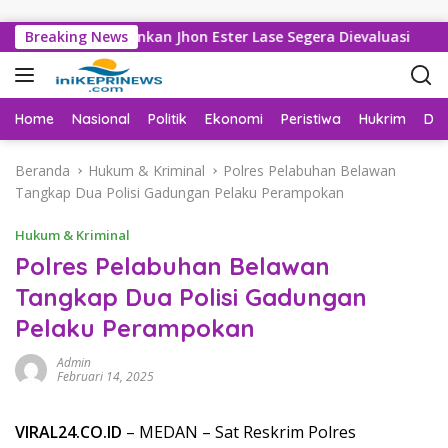
Langsung ke konten
ekda Medan Sarankan Jhon Ester Lase Segera Dievaluasi
Breaking News
Home
Nasional
Politik
Ekonomi
Peristiwa
Hukrim
Da
Beranda
Hukum & Kriminal
Polres Pelabuhan Belawan
Tangkap Dua Polisi Gadungan Pelaku Perampokan
Hukum & Kriminal
Polres Pelabuhan Belawan
Tangkap Dua Polisi Gadungan
Pelaku Perampokan
Admin
Februari 14, 2025
VIRAL24.CO.ID
– MEDAN – Sat Reskrim Polres