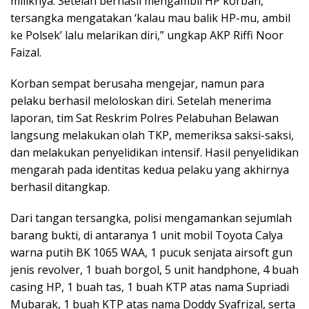
miliknya. Setelah berhasil mengambil HP korban,
tersangka mengatakan ‘kalau mau balik HP-mu, ambil
ke Polsek’ lalu melarikan diri,” ungkap AKP Riffi Noor
Faizal.
Korban sempat berusaha mengejar, namun para
pelaku berhasil meloloskan diri. Setelah menerima
laporan, tim Sat Reskrim Polres Pelabuhan Belawan
langsung melakukan olah TKP, memeriksa saksi-saksi,
dan melakukan penyelidikan intensif. Hasil penyelidikan
mengarah pada identitas kedua pelaku yang akhirnya
berhasil ditangkap.
Dari tangan tersangka, polisi mengamankan sejumlah
barang bukti, di antaranya 1 unit mobil Toyota Calya
warna putih BK 1065 WAA, 1 pucuk senjata airsoft gun
jenis revolver, 1 buah borgol, 5 unit handphone, 4 buah
casing HP, 1 buah tas, 1 buah KTP atas nama Supriadi
Mubarak, 1 buah KTP atas nama Doddy Syafrizal, serta