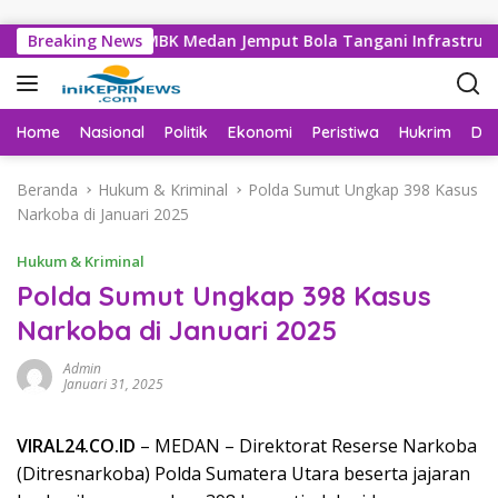
Langsung ke konten
an, Dinas SDABMBK Medan Jemput Bola Tangani Infrastruktur
Breaking News
Home
Nasional
Politik
Ekonomi
Peristiwa
Hukrim
Da
Beranda
Hukum & Kriminal
Polda Sumut Ungkap 398 Kasus
Narkoba di Januari 2025
Hukum & Kriminal
Polda Sumut Ungkap 398 Kasus
Narkoba di Januari 2025
Admin
Januari 31, 2025
VIRAL24.CO.ID
– MEDAN – Direktorat Reserse Narkoba
(Ditresnarkoba) Polda Sumatera Utara beserta jajaran