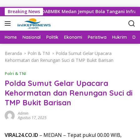
Langsung ke konten
aporan, Dinas SDABMBK Medan Jemput Bola Tangani Infrastruk
Breaking News
Home
Nasional
Politik
Ekonomi
Peristiwa
Hukrim
Da
Beranda
Polri & TNI
Polda Sumut Gelar Upacara
Kehormatan dan Renungan Suci di TMP Bukit Barisan
Polri & TNI
Polda Sumut Gelar Upacara
Kehormatan dan Renungan Suci di
TMP Bukit Barisan
Admin
Agustus 17, 2025
VIRAL24.CO.ID
– MEDAN – Tepat pukul 00.00 WIB,