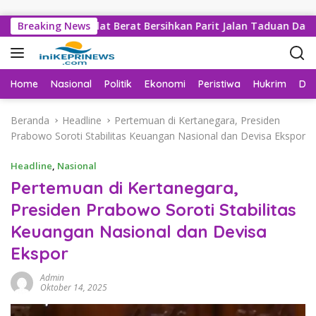
Langsung ke konten
Sejumlah Alat Berat Bersihkan Parit Jalan Taduan Dari Sedime
Breaking News
Home
Nasional
Politik
Ekonomi
Peristiwa
Hukrim
Da
Beranda
Headline
Pertemuan di Kertanegara, Presiden
Prabowo Soroti Stabilitas Keuangan Nasional dan Devisa Ekspor
Headline
,
Nasional
Pertemuan di Kertanegara,
Presiden Prabowo Soroti Stabilitas
Keuangan Nasional dan Devisa
Ekspor
Admin
Oktober 14, 2025