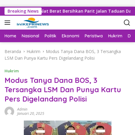
Langsung ke konten
ejumlah Alat Berat Bersihkan Parit Jalan Taduan Dari Sedimen
Breaking News
Home
Nasional
Politik
Ekonomi
Peristiwa
Hukrim
Da
Beranda
Hukrim
Modus Tanya Dana BOS, 3 Tersangka
LSM Dan Punya Kartu Pers Digelandang Polisi
Hukrim
Modus Tanya Dana BOS, 3
Tersangka LSM Dan Punya Kartu
Pers Digelandang Polisi
Admin
Januari 20, 2025