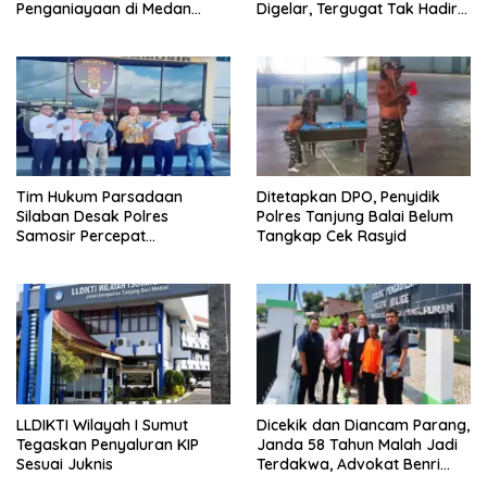
Penganiayaan di Medan
Digelar, Tergugat Tak Hadir
Harapkan Kepastian Hukum
Meski Dipanggil Sah
Tim Hukum Parsadaan
Ditetapkan DPO, Penyidik
Silaban Desak Polres
Polres Tanjung Balai Belum
Samosir Percepat
Tangkap Cek Rasyid
Penyelidikan Dugaan
Pengeroyokan
LLDIKTI Wilayah I Sumut
Dicekik dan Diancam Parang,
Tegaskan Penyaluran KIP
Janda 58 Tahun Malah Jadi
Sesuai Juknis
Terdakwa, Advokat Benri
Pakpahan Ungkap Dugaan