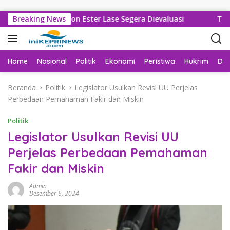
Langsung ke konten
an Sarankan Jhon Ester Lase Segera Dievaluasi
Breaking News
Tak Lag
Home
Nasional
Politik
Ekonomi
Peristiwa
Hukrim
Da
Beranda
Politik
Legislator Usulkan Revisi UU Perjelas
Perbedaan Pemahaman Fakir dan Miskin
Politik
Legislator Usulkan Revisi UU
Perjelas Perbedaan Pemahaman
Fakir dan Miskin
Admin
Desember 6, 2024