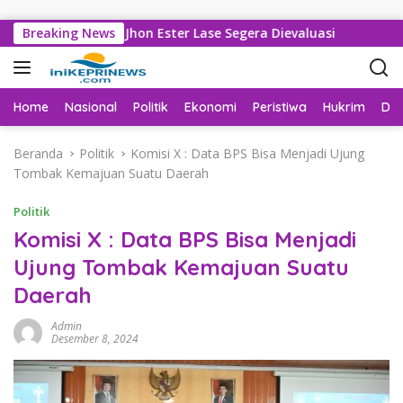
Langsung ke konten
edan Sarankan Jhon Ester Lase Segera Dievaluasi
Breaking News
Tak La
Home
Nasional
Politik
Ekonomi
Peristiwa
Hukrim
Da
Beranda
Politik
Komisi X : Data BPS Bisa Menjadi Ujung
Tombak Kemajuan Suatu Daerah
Politik
Komisi X : Data BPS Bisa Menjadi
Ujung Tombak Kemajuan Suatu
Daerah
Admin
Desember 8, 2024