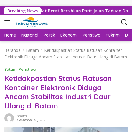
Langsung ke konten
 Sejumlah Alat Berat Bersihkan Parit Jalan Taduan Dari Sedim
Breaking News
Home
Nasional
Politik
Ekonomi
Peristiwa
Hukrim
Da
Beranda
Batam
Ketidakpastian Status Ratusan Kontainer
Elektronik Diduga Ancam Stabilitas Industri Daur Ulang di Batam
Batam
,
Peristiwa
Ketidakpastian Status Ratusan
Kontainer Elektronik Diduga
Ancam Stabilitas Industri Daur
Ulang di Batam
Admin
Desember 10, 2025