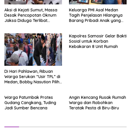
Aksi di Kejati Sumut, Massa
Keluarga PMI Asal Medan
Desak Pencopotan Oknum
Tagih Penjelasan Hilangnya
Jaksa Diduga Terlibat
Barang Pribadi Anak yang
Perselingkuhan
Tewas di Korea
Kapolres Samosir Gelar Bakti
Sosial untuk Korban
Kebakaran 8 Unit Rumah
Di Hari Pahlawan, Ribuan
Warga Serukan “Usir TPL” di
Medan, Bobby Nasution Pilih
ke Jakarta
Warga Patumbak Protes
Angin Kencang Rusak Rumah
Gudang Cangkang, Tuding
Warga dan Robohkan
Jadi Sumber Bencana
Teratak Pesta di Biru-Biru