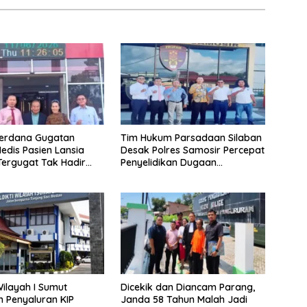
Perdana Gugatan
Tim Hukum Parsadaan Silaban
dis Pasien Lansia
Desak Polres Samosir Percepat
 Tergugat Tak Hadir
Penyelidikan Dugaan
panggil Sah
Pengeroyokan
Wilayah I Sumut
Dicekik dan Diancam Parang,
 Penyaluran KIP
Janda 58 Tahun Malah Jadi