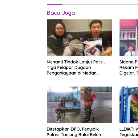
Baca Juga
Menanti Tindak Lanjut Polisi,
Sidang 
Tiga Pelapor Dugaan
Rekam Me
Penganiayaan di Medan
Digelar,
Harapkan Kepastian Hukum
Meski Di
Ditetapkan DPO, Penyidik
LLDIKTI 
Polres Tanjung Balai Belum
Tegaskan