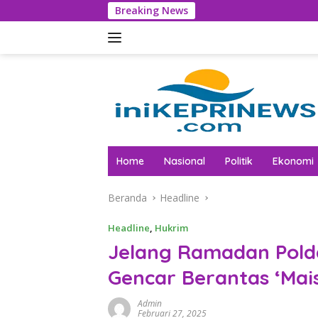
Langsung
Breaking News
Tak Lagi Tunggu Lapor
ke
konten
Home
Nasional
Politik
Ekonomi
Beranda
Headline
Headline
,
Hukrim
Jelang Ramadan Polda
Gencar Berantas ‘Mais
Admin
Februari 27, 2025