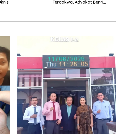
uknis
Terdakwa, Advokat Benri
Pakpahan Ungkap Dugaan
Kriminalisasi