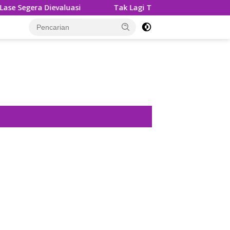
Tak Lagi Tunggu Laporan, Dinas SDABMBK Medan Jemput