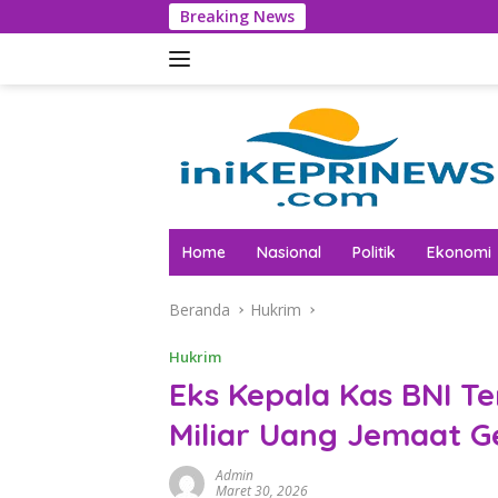
Langsung
Breaking News
Ini Alasa
ke
konten
Home
Nasional
Politik
Ekonomi
Beranda
Hukrim
Hukrim
Eks Kepala Kas BNI T
Miliar Uang Jemaat 
Admin
Maret 30, 2026