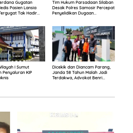
Perdana Gugatan
Tim Hukum Parsadaan Silaban
dis Pasien Lansia
Desak Polres Samosir Percepat
 Tergugat Tak Hadir
Penyelidikan Dugaan
panggil Sah
Pengeroyokan
Wilayah I Sumut
Dicekik dan Diancam Parang,
 Penyaluran KIP
Janda 58 Tahun Malah Jadi
uknis
Terdakwa, Advokat Benri
Pakpahan Ungkap Dugaan
Kriminalisasi