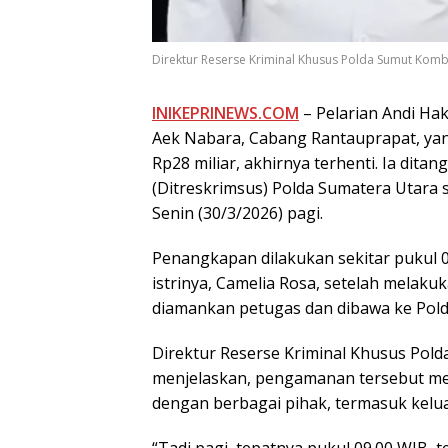
Direktur Reserse Kriminal Khusus Polda Sumut Ko
INIKEPRINEWS.COM
– Pelarian Andi Ha
Aek Nabara, Cabang Rantauprapat, yan
Rp28 miliar, akhirnya terhenti. Ia dita
(Ditreskrimsus) Polda Sumatera Utara 
Senin (30/3/2026) pagi.
Penangkapan dilakukan sekitar pukul 0
istrinya, Camelia Rosa, setelah melaku
diamankan petugas dan dibawa ke Polda
Direktur Reserse Kriminal Khusus Po
menjelaskan, pengamanan tersebut meru
dengan berbagai pihak, termasuk kelu
“Tadi pagi, tepatnya pukul 09.00 WIB, t