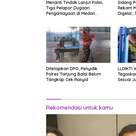
Menanti Tindak Lanjut Polisi,
Sidang 
Tiga Pelapor Dugaan
Rekam Me
Penganiayaan di Medan
Digelar,
Harapkan Kepastian Hukum
Meski Di
Ditetapkan DPO, Penyidik
LLDIKTI 
Polres Tanjung Balai Belum
Tegaskan
Tangkap Cek Rasyid
Sesuai J
Rekomendasi untuk kamu