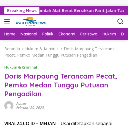
Langsung ke konten
BK Kerahkan Sejumlah Alat Berat Bersihkan Parit Jalan Taduan
Breaking News
Home
Nasional
Politik
Ekonomi
Peristiwa
Hukrim
Da
Beranda
Hukum & Kriminal
Doris Marpaung Terancam
Pecat, Pemko Medan Tunggu Putusan Pengadilan
Hukum & Kriminal
Doris Marpaung Terancam Pecat,
Pemko Medan Tunggu Putusan
Pengadilan
Admin
Februari 20, 2025
VIRAL24.CO.ID – MEDAN
– Usai ditetapkan sebagai