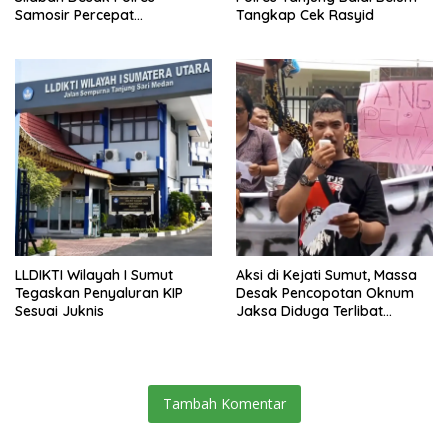
Samosir Percepat
Tangkap Cek Rasyid
Penyelidikan Dugaan
Pengeroyokan
LLDIKTI Wilayah I Sumut
Aksi di Kejati Sumut, Massa
Tegaskan Penyaluran KIP
Desak Pencopotan Oknum
Sesuai Juknis
Jaksa Diduga Terlibat
Perselingkuhan
Tambah Komentar