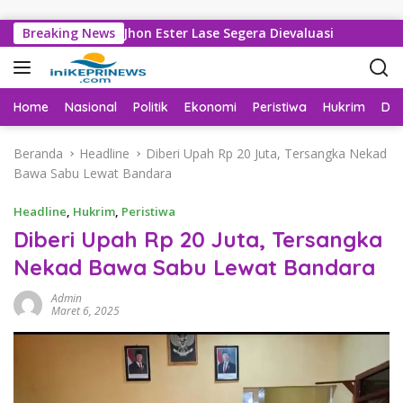
Langsung ke konten
Sarankan Jhon Ester Lase Segera Dievaluasi
Breaking News
Tak Lagi T
Home
Nasional
Politik
Ekonomi
Peristiwa
Hukrim
Da
Beranda
Headline
Diberi Upah Rp 20 Juta, Tersangka Nekad
Bawa Sabu Lewat Bandara
Headline
,
Hukrim
,
Peristiwa
Diberi Upah Rp 20 Juta, Tersangka
Nekad Bawa Sabu Lewat Bandara
Admin
Maret 6, 2025