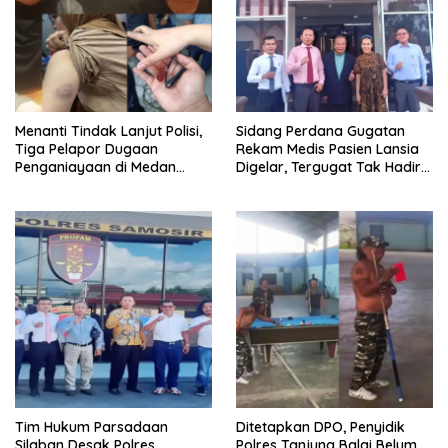
Menanti Tindak Lanjut Polisi,
Sidang Perdana Gugatan
Tiga Pelapor Dugaan
Rekam Medis Pasien Lansia
Penganiayaan di Medan
Digelar, Tergugat Tak Hadir
Harapkan Kepastian Hukum
Meski Dipanggil Sah
Tim Hukum Parsadaan
Ditetapkan DPO, Penyidik
Silaban Desak Polres
Polres Tanjung Balai Belum