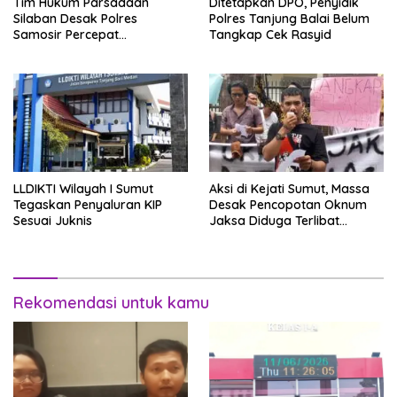
Tim Hukum Parsadaan
Ditetapkan DPO, Penyidik
Silaban Desak Polres
Polres Tanjung Balai Belum
Samosir Percepat
Tangkap Cek Rasyid
Penyelidikan Dugaan
Pengeroyokan
LLDIKTI Wilayah I Sumut
Aksi di Kejati Sumut, Massa
Tegaskan Penyaluran KIP
Desak Pencopotan Oknum
Sesuai Juknis
Jaksa Diduga Terlibat
Perselingkuhan
Rekomendasi untuk kamu